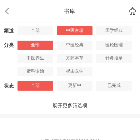
书库
全部
中医古籍
国学经典
频道
全部
中医经典
医论医理
分类
中医养生
方药本草
针灸推拿
诸科论治
祝由医学
全部
更新中
已完成
状态
展开更多筛选项