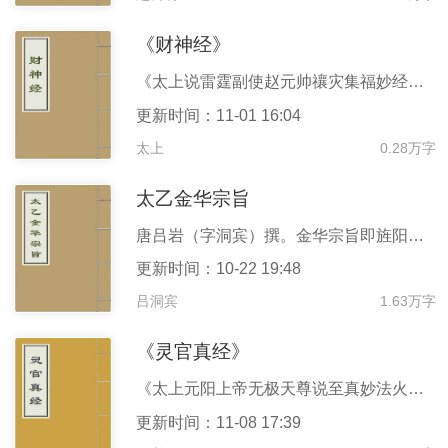
《财神经》
《太上说雷霆副使赵元帅禳灾集福妙经》又名《财神经》。只有“禳灾集福”，没有提及钱财，而且正文既没有一个“财”字，也没有金、银、钱、珍宝、利市、富贵等字眼。 此经命名《财神经》，并非为人指明发财之路，而是展现了道教的财富观。本经不讨论祈财之法，而是谈禳灾集福，具体而言就是通过赵公明行使瘟散讼、捕盗除殃、赏善罚过、驱魔斩妖的职能，以达到家国安泰、万姓咸宁的效果。赵公明元帅是一位威猛神将，他是维护人间和谐安宁的守护神。道教一向提倡“贱财贵道”、“轻财重命”，但并不排斥正当的财富追求。 《财神经》要求人们恪守忠孝诚信的伦理规范，遵循公平、节俭、慈爱、谦让的行为准则；在公平、正义中寻找幸福，在平安、和合
更新时间：11-01 16:04
太上
0.28万字
太乙金华宗旨
唐吕岩（字洞宾）撰。金华宗旨即旌阳真君所谓四字天经，又所谓净明道法、忠教雷霆也。吕氏因见世人不明先天大道之旨，遂“将金丹要诀、秘密天机，尽行泄露。其中玄妙法则，和盘托出，了如指掌。”同时他认为近世谈玄理者大半择焉不精，语焉不详，皆不足为道家法也。”于是著成是书，以醒世人。该书凡一卷十三篇。
更新时间：10-22 19:48
吕洞宾
1.63万字
《灵官真经》
《太上元阳上帝无极天尊说至真妙法火车灵官真经》，又称《灵官真经》。凡诵经者，心必虔诚，存想法相，威严昭临在上。如此则随感通灵。祈无不应矣。 王灵官，本名王恶，后因萨祖师改名王善。道教的护法镇山神将，和佛教的韦驮相似。《历代神仙通鉴》说其为玉帝的御前大将，专司天上、人间纠察之职。民间有“三眼能观天下事，一鞭惊醒世间人”之赞。而据《明史》载：本名王善，湘阴（今江苏淮阴）人，宋徽宗时曾师从西蜀道士萨守坚，受道符秘象，是道士林灵素的再传弟子。明代享受国家祭祀的一位重要道教神仙。 著名的雷神、火神，降魔之神，司掌收瘟摄毒。 王灵官全称“先天首将赤心护道三五火车王天君威灵显化天尊”
更新时间：11-08 17:39