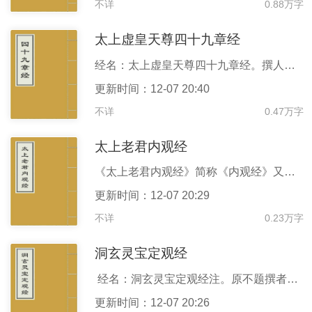
不详
0.88万字
太上虚皇天尊四十九章经
经名：太上虚皇天尊四十九章经。撰人不详，似出于隋唐之际。此经为虚皇天尊为妙行眞人等演说教义，分为四十九章。经文以道家清静无为之说为本，论述修道之境界及其方法。书中分学道者为三乘：“末学之士，目不妄视，耳不妄听，心不妄知，禁约一切，泯绝万态以致于道”，此为小乘。“至学之士，视无所见，听无所闻，心无所知，动无所逐，以观众妙，”此为中乘。“大乘之士，无见而无不见，无闻而无不闻，无知而无不知，内外洞然，达彼无间，故能参宇宙而游无尽之域”。由大乘入道者，“以一身而化万境。不滞有无，永绝生灭，是名眞人”。修眞之法从斋戒清净、洗心断秽入手，以布施积善，造福田、立功德为务。经文认为众生平等，凡具善性、道性之人
更新时间：12-07 20:40
不详
0.47万字
太上老君内观经
《太上老君内观经》简称《内观经》又称《内视经》，撰人不详。约出於魏晋朝。陶弘景曾引过此经，是道教的经典著作之一。《太上老君内观经》继承发展战国道家祖师列子的养生思想，义理通明，文字优美通畅，韵古义幽，言简意深。若以传统经典来修持，对精神灵性修持上的提升，将会有所极大收获。若当古文来细细欣赏品读，可谓中华文字组合上的极致美感体现。 千百年来，获得精神悟境的圣哲，文字大智慧皆从心念自然流露。由内而外，无不宁静无为；起思动念，无不利益众生；神思所到，无不字字精巧，句句玑珠，当中不含一丝瑕疵。无事偶来品读，犹如把玩一块温润无瑕的美玉。此经以修心为修道之说，宋金以来对道教诸派尤其全真一派之教旨影响颇大
更新时间：12-07 20:29
不详
0.23万字
洞玄灵宝定观经
经名：洞玄灵宝定观经注。原不题撰者，经文约出於南北朝末或隋唐之际。又据徒跋，注文当系唐代道士泠虚子撰。底本出处：《正统道藏》洞玄部玉诀类。参校本：《云笈七签》卷十七。 灵者，神也，在天曰灵。宝者，珍也，在地曰宝。天有灵化，神用不测，则广覆无边；地有众宝，济养群品，则厚载万物。言此经如天如地，能覆能载，有灵有宝，功德无穷。证得此心，故名灵宝。定者，心定也。如地不动。观者，慧观也。如天常照，定体无念，慧照无边，定慧等修，故名定观。
更新时间：12-07 20:26