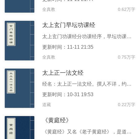
全真教
0.62万字
太上玄门早坛功课经
太上玄门功课经分功课经序，早坛功课经，晚坛功课经三部分，包含经前韵赞、说经、妙经、神咒、宝诰、中堂赞等数种不同形式的经偈，其中功课经序介绍了讽经诵咒的重要性及准备上的要求，经内对念诵时的具体动作也有说明。
更新时间：11-11 21:35
全真教
0.75万字
太上正一法文经
经名：太上正一法文经。撰人不详，约出於南北期。系早期天师道经典《正一法文》残本之一。一卷。底本出处：《正统道藏》正一部。
更新时间：10-31 19:53
道藏
0.22万字
《黄庭经》
《黄庭经》又名《老子黄庭经》，是道教养生修仙专著；内容包括《黄庭外景玉经》和《黄庭内景玉经》；两晋年间，新增《中景经》。作者为天师道魏华存。 《列仙传·朱璜》：“朱璜者，广陵人也，少病毒瘕，就睢山上道士（黄）阮丘丘与璜七物药，日服九丸。百日，病下如肝脾者数斗与《老君黄庭经》，令日读三过，通之，能思其意，如此，至武帝末故在焉。”又《历世真仙体道通鉴》卷九《黄庭真人传》云：黄庭真人王探，字养伯，太原人也，常以朝元炼藏，吐故纳新为务仙人赵先生遂授以黄庭内修之诀及泽泻丸方。依按累月，顿觉神异，年九十一岁，以汉武帝元朔六年戊午正月，西灵金母遣仙官下迎授书为太极真人。汉武帝好神仙，故皆托之