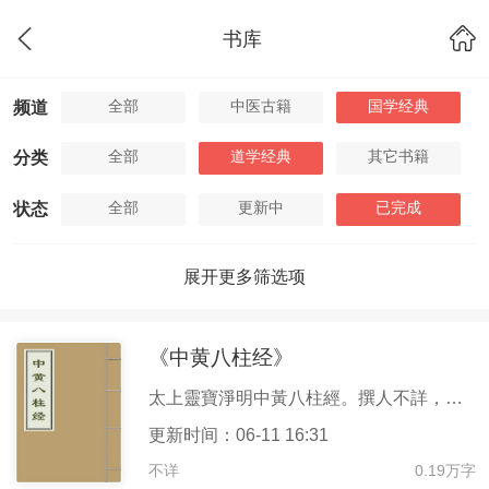
书库
全部
中医古籍
国学经典
频道
全部
道学经典
其它书籍
分类
全部
更新中
已完成
状态
展开更多筛选项
《中黄八柱经》
太上靈寶淨明中黃八柱經。撰人不詳，約出矜宋元間。係淨明派經書之一。一卷。底本出處：《正統道藏》太平部。
更新时间：06-11 16:31
不详
0.19万字