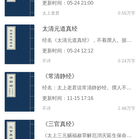
更新时间：05-24 21:00
太上老君
0.55万字
太清元道真经
经名《太清元道真经》，不着撰人。据本书跋文，当为唐人所作。三卷。底本出处：《正统道藏》正一部。参校版本：《道藏》河神部玉诀类《太上老君元道真经注解》本（简称合明子注本）。此经张至少顺道人曾推荐过，言人一小醉减寿五十天，一大醉减寿一百天，以警醒世人。
更新时间：05-24 12:12
不详
0.24万字
《常清静经》
经名：太上老君说常清静妙经。撰人不详，约出於隋唐。一卷。底本出处：《正统道藏》洞神部本文类。参校本：杜光庭等诸家注解本。
更新时间：11-15 17:16
不详
2.48万字
《三官真经》
《太上三元赐福赦罪解厄消灾延生保命妙经》也作《三官真经》或《三官感应妙经》，本经共计一千六百七十五字，为道教经典。