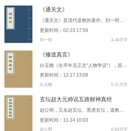
《通关文》
《通关文》是清代道教的著作。刘一明著。关为关口、关卡之意，言人生有如许“要命关口，阻路大魔”，须关关打通，方可精进于大道，故名“通关”。收入《道书十二种》。刘一明（1734—1821）号悟元子，又号素朴散人，被褐散人，后人称之悟元老人。山西曲沃（今山西闻喜县东北）人。为全真龙门派第11代道士，一生主要在甘肃榆中栖云山、兴隆山著述传教。著述甚丰，在世时即已陆续刊印传世。
更新时间：02-23 17:59
刘一明
4.48万字
《修道真言》
白玉蟾（生卒年见正文“人物争议”），原名葛长庚，字白叟、如晦、众甫等，号海琼子、海蟾、琼山道人、海南翁等。世称紫清先生。琼山县五原都显屋上村（今海南省琼山县石山镇典读村）人。 祖籍福建闽清人，南宋道士。 南宋金丹派南宗的创始人“南宗五祖”之一。内丹理论家，诗人。《修道真言》为白玉蟾祖师所作，以劝世间修行之人。
更新时间：12-17 13:08
白玉蟾
0.31万字
玄坛赵大元帅说五路财神真经
赵公明，又名赵玄坛、黑虎玄坛，道教所信奉的财神，传说中能以役雷驭电，除瘟禳灾，主持公道。秦时得道于终南山，道教尊为“正一玄坛元帅”。 据《辞海》记载，赵元帅的形象是黑面浓须，头戴铁冠，手执铁鞭，身跨黑虎。 《玄坛赵大元帅财神真经》讲述了财神赵公明元帅和五路财神的对话，以及他们游历人间的故事。传达了基本的善恶果报的思想。 每年正月初五，各地道教宫观和民间都会有接财神、迎财神的传统习俗。财神，是道教中掌管天下财源和禄库的神灵。礼拜或者供奉财神能使人招财进宝，财源滚滚，大年初五接财神的习俗由来已久，财神是最受欢迎的神仙之一。 据传此版本《玄坛赵大元帅说五路财神真经》是在大英博物馆的库房中被发
更新时间：11-14 10:03
赵公明
0.64万字