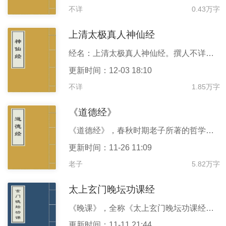
不详
0.43万字
上清太极真人神仙经
经名：上清太极真人神仙经。撰人不详，约出於南北朝时期。系纂集早期上清派修行经诀而成。有《服四极云牙上方》、《清灵真人说神宝经》、《太上明堂玄真经》、《上清金阙帝君灵书紫文》、《三元真一经诀》等篇。一卷。底本出处：《正统道藏》正一部。
更新时间：12-03 18:10
不详
1.85万字
《道德经》
《道德经》，春秋时期老子所著的哲学作品，又称《道德真经》《老子》《五千言》《老子五千文》，是中国古代先秦诸子分家前的一部著作，是道家哲学思想的重要来源。道德经分上下两篇，原文上篇《德经》、下篇《道经》，不分章，后改为《道经》37章在前，第38章之后为《德经》，并分为81章。 《道德经》文本以哲学意义之“道德”为纲宗，论述修身、治国、用兵、养生之道，而多以政治为旨归，乃所谓“内圣外王”之学，文意深奥，包涵广博，被誉为万经之王。 《道德经》是中国历史上最伟大的名著之一，对传统哲学、科学、政治、宗教等产生了深刻影响 [3] 。据联合国教科文组织统计，《道德经
更新时间：11-26 11:09
老子
5.82万字
太上玄门晚坛功课经
《晚课》，全称《太上玄门晚坛功课经》。该经和《早课》均为道教徒每日必诵的经典。《晚课》是由《太上洞玄灵宝救苦妙经》、《元始天尊说生天得道真经》、《太上道君说解冤拔罪妙经》、《诸真宝诰》以及《三皈依》、《供养咒》等经典汇集而成。
更新时间：11-11 21:44