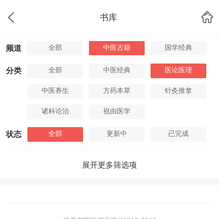
书库
全部
中医古籍
国学经典
频道
全部
中医经典
医论医理
分类
中医养生
方药本草
针灸推拿
诸科论治
祝由医学
全部
更新中
已完成
状态
展开更多筛选项