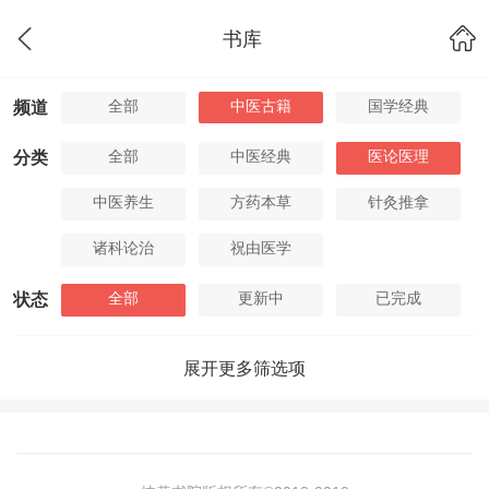
书库
全部
中医古籍
国学经典
频道
全部
中医经典
医论医理
分类
中医养生
方药本草
针灸推拿
诸科论治
祝由医学
全部
更新中
已完成
状态
展开更多筛选项