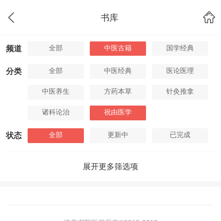
书库
全部
中医古籍
国学经典
频道
全部
中医经典
医论医理
分类
中医养生
方药本草
针灸推拿
诸科论治
祝由医学
全部
更新中
已完成
状态
展开更多筛选项