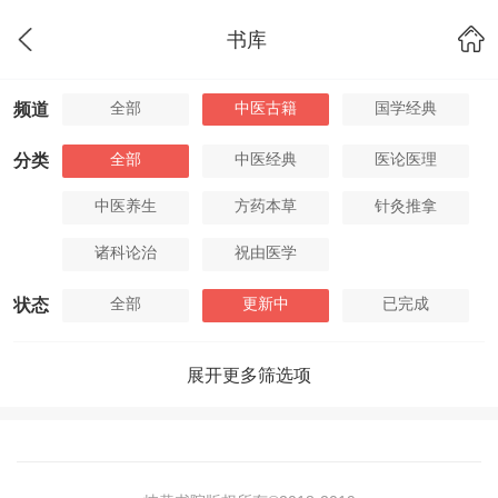
书库
全部
中医古籍
国学经典
频道
全部
中医经典
医论医理
分类
中医养生
方药本草
针灸推拿
诸科论治
祝由医学
全部
更新中
已完成
状态
展开更多筛选项