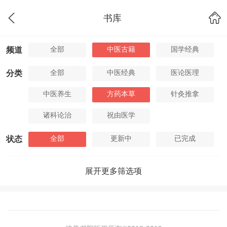
书库
全部
中医古籍
国学经典
频道
全部
中医经典
医论医理
分类
中医养生
方药本草
针灸推拿
诸科论治
祝由医学
全部
更新中
已完成
状态
展开更多筛选项