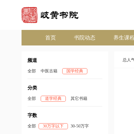
首页
书院动态
养生课
频道
总人
全部
中医古籍
国学经典
分类
全部
道学经典
其它书籍
字数
全部
30万字以下
30-50万字