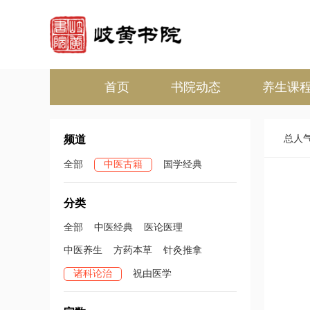
首页
书院动态
养生课
频道
总人
全部
中医古籍
国学经典
分类
全部
中医经典
医论医理
中医养生
方药本草
针灸推拿
诸科论治
祝由医学