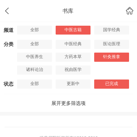
书库
全部
中医古籍
国学经典
频道
全部
中医经典
医论医理
分类
中医养生
方药本草
针灸推拿
诸科论治
祝由医学
全部
更新中
已完成
状态
展开更多筛选项