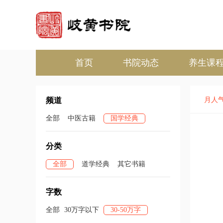
首页
书院动态
养生课
频道
月人
全部
中医古籍
国学经典
分类
全部
道学经典
其它书籍
字数
全部
30万字以下
30-50万字