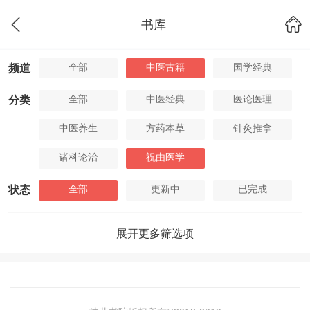
书库
全部
中医古籍
国学经典
频道
全部
中医经典
医论医理
分类
中医养生
方药本草
针灸推拿
诸科论治
祝由医学
全部
更新中
已完成
状态
展开更多筛选项