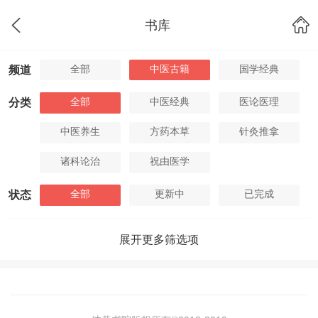
书库
全部
中医古籍
国学经典
频道
全部
中医经典
医论医理
分类
中医养生
方药本草
针灸推拿
诸科论治
祝由医学
全部
更新中
已完成
状态
展开更多筛选项