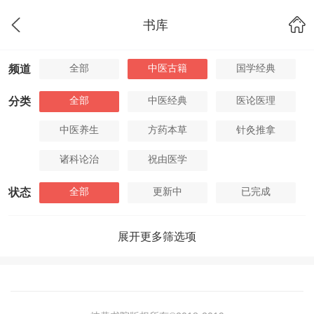
书库
全部
中医古籍
国学经典
频道
全部
中医经典
医论医理
分类
中医养生
方药本草
针灸推拿
诸科论治
祝由医学
全部
更新中
已完成
状态
展开更多筛选项