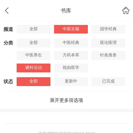
书库
全部
中医古籍
国学经典
频道
全部
中医经典
医论医理
分类
中医养生
方药本草
针灸推拿
诸科论治
祝由医学
全部
更新中
已完成
状态
展开更多筛选项