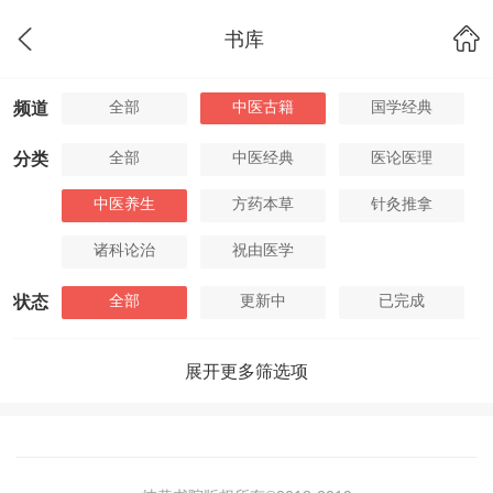
书库
全部
中医古籍
国学经典
频道
全部
中医经典
医论医理
分类
中医养生
方药本草
针灸推拿
诸科论治
祝由医学
全部
更新中
已完成
状态
展开更多筛选项