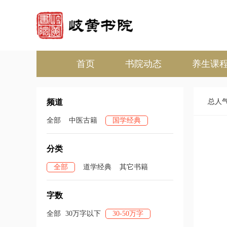
首页
书院动态
养生课
频道
总人
全部
中医古籍
国学经典
分类
全部
道学经典
其它书籍
字数
全部
30万字以下
30-50万字